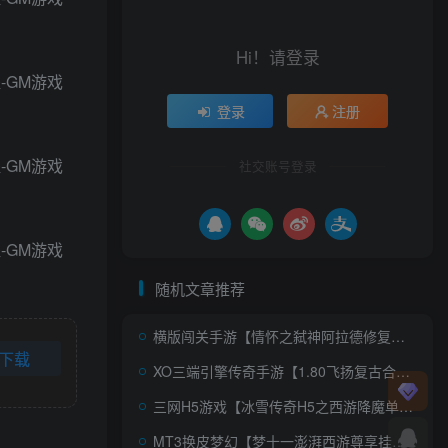
Hi！请登录
登录
注册
社交账号登录
随机文章推荐
横版闯关手游【情怀之弑神阿拉德修复版】AI一键全自动搭建+Linux手工服务端+配套表+WEB管理后台+GM授权后台+安卓苹果双端+详细搭建教程+视频教程
下载
XO三端引擎传奇手游【1.80飞扬复古合击】AI一键全自动搭建+Win系服务端+PC安卓苹果三端+加密工具+详细搭建教程
三网H5游戏【冰雪传奇H5之西游降魔单职业多区跨服版】AI一键全自动搭建+Linux手工服务端+简易安卓客户端+GM后台+详细搭建教程+视频教程
MT3换皮梦幻【梦十一澎湃西游尊享挂机版】AI一键全自动搭建+Linux手工服务端+源码+攻略文档+管理后台+安卓苹果双端+详细搭建教程+视频教程