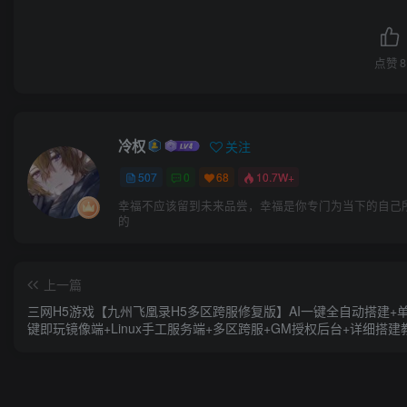
点赞
8
冷权
关注
507
0
68
10.7W+
幸福不应该留到未来品尝，幸福是你专门为当下的自己
的
上一篇
三网H5游戏【九州飞凰录H5多区跨服修复版】AI一键全自动搭建+
键即玩镜像端+Linux手工服务端+多区跨服+GM授权后台+详细搭建