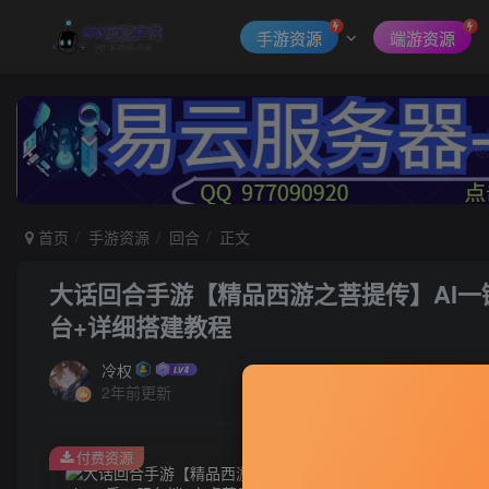
手游资源
端游资源
首页
手游资源
回合
正文
大话回合手游【精品西游之菩提传】AI一键
台+详细搭建教程
冷权
2年前更新
付费资源