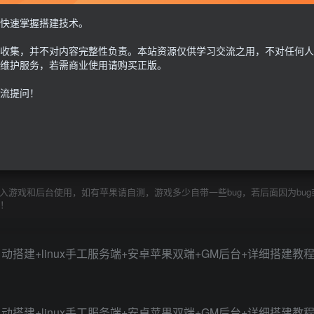
此内容为付费资源，请付费后查看
快速掌握搭建技术。
30
收集，并不对内容完整性负责。本站资源仅供学习交流之用，不对任何人
限时特惠
100
G币
G币
维护服务，若需商业使用请购买正版。
流提问！
免费
个人会员
至尊会员
9.9
G币
登
游戏和后台使用，如有苹果请自测，游戏多少自带一些bug，若后面因为bug
除！