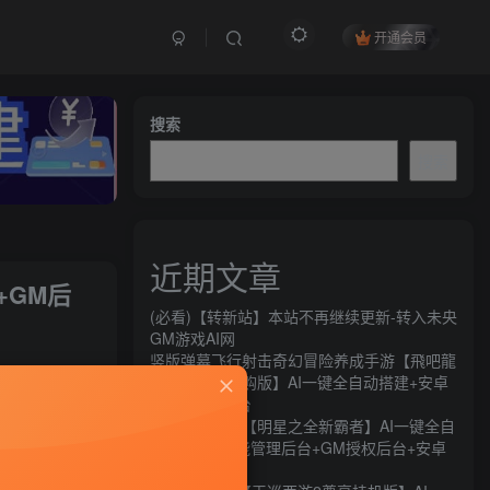
开通会员
搜索
搜索
近期文章
+GM后
(必看)【转新站】本站不再继续更新-转入未央
GM游戏AI网
竖版弹幕飞行射击奇幻冒险养成手游【飛吧龍
关注
騎士代金券内购版】AI一键全自动搭建+安卓
+CDK授权后台
184
8
横版闯关手游【明星之全新霸者】AI一键全自
动搭建+全功能管理后台+GM授权后台+安卓
苹果双端