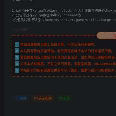
1.初始仙玉在xy_ga数据库qy_role表，新人上线邮件赠送修改xy_ga数
2.公告修改在xy_ga数据库dhxy_comment表

3充值跳转链接路径 /home/xy-server/game/utils/Cha
©
版权声明
1
本站资源都来自网上免费分享，不涉及任何盗窃等。
2
本站资源售价只是赞助，收取费用仅维持本站的日常运营所需。
3
若您需要商业运营或用于其他商业活动，请您购买正版授权并合
4
如果本站有侵犯、不妥之处的资源，请联系邮箱：2834439487@
5
本站提供的所有资源仅供参考学习使用，帮助小白学习相关技术
回合
手游资源
西游