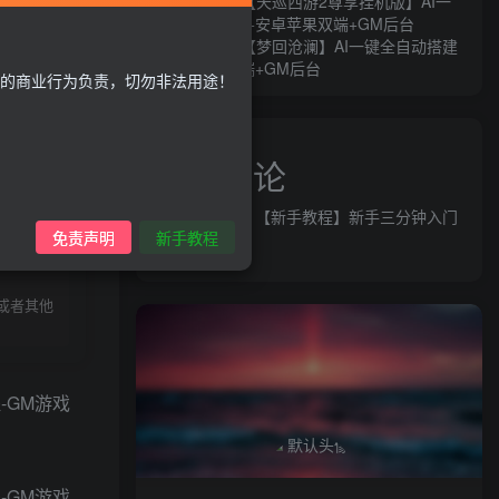
MT3换皮MH【天巡西游2尊享挂机版】AI一
键全自动搭建+安卓苹果双端+GM后台
MT3换皮MH【梦回沧澜】AI一键全自动搭建
+安卓苹果双端+GM后台
的商业行为负责，切勿非法用途！
近期评论
益群网
发表在
【新手教程】新手三分钟入门
录购买
免责声明
新手教程
AI全自动搭建
或者其他