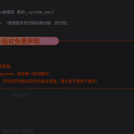
据库 表dh_system_mail

rge.ts （西游很多支付网站做对接，自行找）
©版权免责声明
法使用。
qq.com。将会第一时间解决！
，不存在任何商业目的与商业用途，请大家不要用于商用！
THE END
喜欢就点一下赞吧