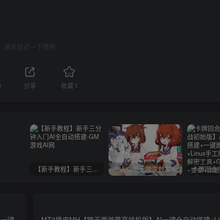
喜欢就点一下赞吧
0
分享
收藏
1
【新手教程】新手三分钟入门AI全自动搭建
个人会员无限次数发卡
n一键
MT3换皮MH【踏天西游尊享挂机版】AI一键全自动搭建+Li