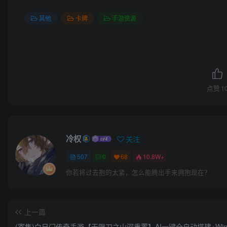
其他
卡牌
手游资源
点赞
1
冷权
关注
507
0
68
10.8W+
你若将过去抱的太紧，怎么能腾出手来拥抱现在？
上一篇
(寄售)白日门传奇手游【无限刀之山河重置】AI一键全自动搭建+Wi