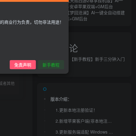
MT3换皮MH【天巡西游2尊享挂机版】AI一
键全自动搭建+安卓苹果双端+GM后台
MT3换皮MH【梦回沧澜】AI一键全自动搭建
+安卓苹果双端+GM后台
的商业行为负责，切勿非法用途！
近期评论
益群网
发表在
【新手教程】新手三分钟入门
录购买
免责声明
新手教程
AI全自动搭建
或者其他
版本介绍：
1.更新本地注册验证！
2.新增苹果客户端(非本地注册验证)！
3.更新服务端适配 Windows 2012 系统、优化搭建！