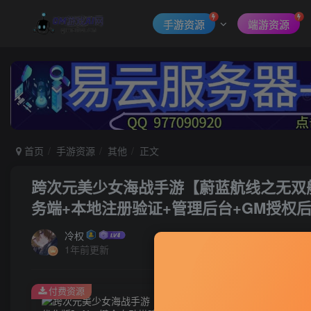
手游资源
端游资源
首页
手游资源
其他
正文
跨次元美少女海战手游【蔚蓝航线之无双舰
务端+本地注册验证+管理后台+GM授权
冷权
1年前更新
付费资源