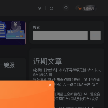
开通会员
搜索
搜索
近期文章
一键服
(必看)【转新站】本站不再继续更新-转入未央
GM游戏AI网
竖版弹幕飞行射击奇幻冒险养成手游【飛吧龍
关注
騎士代金券内购版】AI一键全自动搭建+安卓
+CDK授权后台
28
10
横版闯关手游【明星之全新霸者】AI一键全自
动搭建+全功能管理后台+GM授权后台+安卓
苹果双端