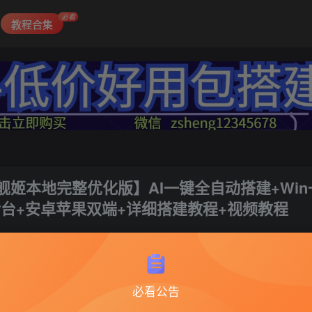
必看
教程合集
姬本地完整优化版】AI一键全自动搭建+Win
后台+安卓苹果双端+详细搭建教程+视频教程
3
必看公告
蔚蓝航线