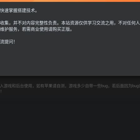
GM授权后台+安卓苹果双端
快速掌握搭建技术。
30
收集，并不对内容完整性负责。本站资源仅供学习交流之用，不对任何人
限时特惠
100
G币
G币
维护服务，若需商业使用请购买正版。
流提问！
免费
个人会员
至尊会员
9.9
G币
登
游戏和后台使用，如有苹果请自测，游戏多少自带一些bug，若后面因为bug
除！