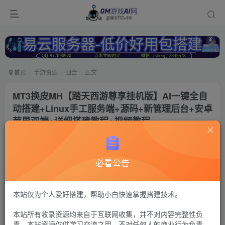
首页
手游资源
回合
正文
MT3换皮MH【踏天西游尊享挂机版】AI一键全自
动搭建+Linux手工服务端+源码+新管理后台+安卓
苹果双端+详细搭建教程+视频教程
冷权
关注
1年前更新
必看公告
126
11
付费资源
梦幻西游62
本站仅为个人爱好搭建，帮助小白快速掌握搭建技术。
MT3换皮+GM后台+安卓苹果双端
本站所有收录资源均来自于互联网收集，并不对内容完整性负
30
限时特惠
责。本站资源仅供学习交流之用，不对任何人的商业行为负责，