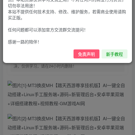
100
G币
G币
切勿非法用途！
本站不提供任何技术支持、修改、维护服务，若需商业使用请购
9.9
免费
个人会员
G币
至尊会员
买正版。
登录购买
任何问题都可以添加官方交流群交流提问！
购买前请先看完新手教程,未认真看完一切问题自行解决
感谢一路的陪伴！
点击查看
仅支持云服务器搭建，适用于小白快速搭建，只能确保安卓正
免责声明
新手教程
常进入游戏和后台使用，如有苹果请自测，游戏多少自带一些
bug，若后面因为bug或者其他原因导致游戏无法进入请自行解
决，仅供学习，请在24小时内删除！