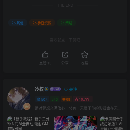
THE END
其他
手游资源
策略
喜欢就点一下赞吧
点赞
15
分享
收藏
冷权
关注
507
0
68
10.7W+
请对梦想充满信心，总有一天属于你的彩虹会在天空微笑