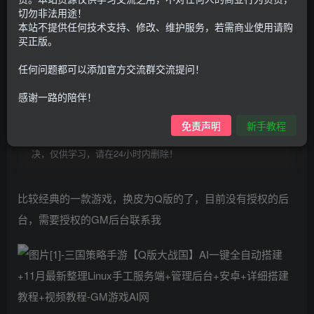
100
G币
G币
切勿非法用途！
本站不提供任何技术支持、修改、维护服务，若需商业使用请购
9.9
免费
个人会员
G币
至尊会员
买正版。
登录购买
任何问题都可以添加官方交流群交流提问！
购买前请先看完新手教程,未认真看完一切问题自行解决
感谢一路的陪伴！
点击查看
仅支持云服务器搭建，适用于小白快速搭建，只能确保安卓正
免责声明
新手教程
常进入游戏和后台使用，如有苹果请自测，游戏多少自带一些
bug，若后面因为bug或者其他原因导致游戏无法进入请自行解
决，仅供学习，请在24小时内删除！
比较经典的一款游戏，换皮为Q版的了，目前没有授权的后
台，需要授权的GM后台联系我