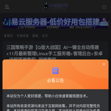
首页
手游资源
其他
正文
三国策略手游【Q版大战国】AI一键全自动搭建
+11月最新整理Linux手工服务端+管理后台+安卓
+详细搭建教程+视频教程
冷权
关注
2年前更新
必看公告
290
15
付费资源
大战国
本站仅为个人爱好搭建，帮助小白快速掌握搭建技术。
此内容为付费资源，请付费后查看
本站所有收录资源均来自于互联网收集，并不对内容完整性负
30
限时特惠
责。本站资源仅供学习交流之用，不对任何人的商业行为负责，