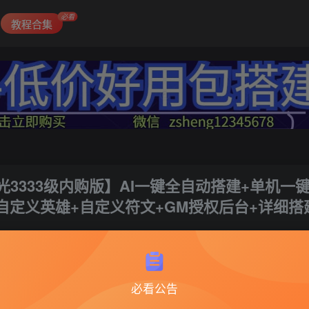
必看
教程合集
3333级内购版】AI一键全自动搭建+单机一
服+自定义英雄+自定义符文+GM授权后台+详细搭
必看公告
3