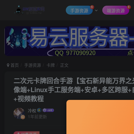
手游资源
端游资源
首页
手游资源
卡牌
正文
二次元卡牌回合手游【宝石新异能万界之光
像端+Linux手工服务端+安卓+多区跨
+视频教程
冷权
1年前更新