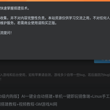
二次元卡牌39
快速掌握搭建技术。
GM授权后台+单安卓
收集，并不对内容完整性负责。本站资源仅供学习交流之用，不对任何人
30
维护服务，若需商业使用请购买正版。
限时特惠
100
G币
G币
流提问！
免费
个人会员
至尊会员
9.9
G币
登
游戏和后台使用，如有苹果请自测，游戏多少自带一些bug，若后面因为bug
除！