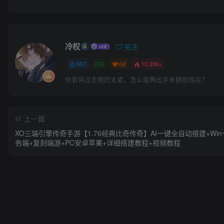
冷权
关注
507
0
68
10.8W+
你若将过去抱的太紧，怎么能腾出手来拥抱现在？
上一篇
XO三端引擎传奇手游【1.76经典比奇传奇】AI一键全自动搭建+Wi
务端+复刻端游+PC安卓苹果+详细搭建教程+视频教程