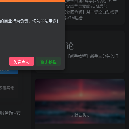
MT3换皮MH【天巡西游2尊享挂机版】AI一
键全自动搭建+安卓苹果双端+GM后台
MT3换皮MH【梦回沧澜】AI一键全自动搭建
+安卓苹果双端+GM后台
的商业行为负责，切勿非法用途！
近期评论
益群网
发表在
【新手教程】新手三分钟入门
免责声明
新手教程
AI全自动搭建
录购买
或者其他