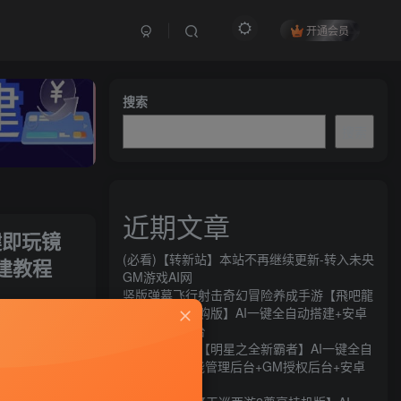
开通会员
搜索
搜索
近期文章
键即玩镜
(必看)【转新站】本站不再继续更新-转入未央
建教程
GM游戏AI网
竖版弹幕飞行射击奇幻冒险养成手游【飛吧龍
騎士代金券内购版】AI一键全自动搭建+安卓
+CDK授权后台
关注
横版闯关手游【明星之全新霸者】AI一键全自
动搭建+全功能管理后台+GM授权后台+安卓
82
11
苹果双端