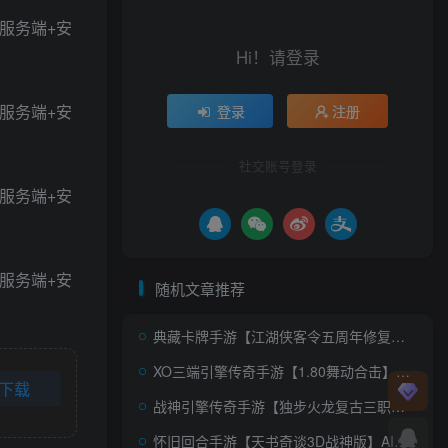
Hi！请登录
登录
注册
社交账号登录
随机文章推荐
典藏卡牌手游【江湖侠客令五周年修复优化版】AI一键全自动搭建+Win系服务端+GM运营后台+安卓苹果双端+详细搭建教程
XO三端引擎传奇手游【1.80舞动合击】AI一键全自动搭建+Win系服务端+PC安卓苹果三端+加密工具+详细搭建教程
下载
战神引擎传奇手游【独步火龙复古三职业二大陆-白猪7.2免授权】AI一键全自动搭建+安卓苹果双端+GM授权后台
怀旧回合手游【天书奇谈3D战神版】AI一键全自动搭建+单机一键即玩镜像端+Linux手工服务端+安卓苹果双端+假人陪玩+GM授权后台+CDK后台+详细搭建教程