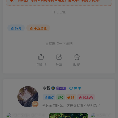
THE END
传奇
手游资源
喜欢就点一下赞吧
点赞
15
分享
收藏
冷权
关注
507
0
68
10.8W+
永远面向阳光，这样你就看不见阴影了