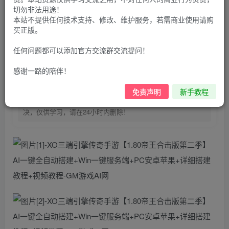
100
G币
G币
切勿非法用途！
本站不提供任何技术支持、修改、维护服务，若需商业使用请购
9.9
免费
个人会员
G币
至尊会员
买正版。
登录购买
任何问题都可以添加官方交流群交流提问！
购买前请先看完新手教程,未认真看完一切问题自行解决
感谢一路的陪伴！
点击查看
仅支持云服务器搭建，适用于小白快速搭建，只能确保安卓正
免责声明
新手教程
常进入游戏和后台使用，如有苹果请自测，游戏多少自带一些
bug，若后面因为bug或者其他原因导致游戏无法进入请自行解
决，仅供学习，请在24小时内删除！