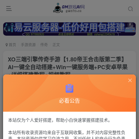
首页
手游资源
传奇
正文
XO三端引擎传奇手游【1.80帝王合击版第二季】
AI一键全自动搭建+Win一键服务端+PC安卓苹果
+详细搭建教程+视频教程
冷权
关注
1年前更新
必看公告
56
15
付费资源
传奇xo引擎39
本站仅为个人爱好搭建，帮助小白快速掌握搭建技术。
GM工具+安卓苹果+PC三端（苹果未测试
本站所有收录资源均来自于互联网收集，并不对内容完整性负
30
限时特惠
责。本站资源仅供学习交流之用，不对任何人的商业行为负责，