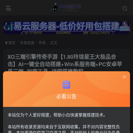
首页
手游资源
传奇
正文
XO三端引擎传奇手游【1.80玲珑星王大极品合
击】AI一键全自动搭建+Win系服务端+PC安卓苹
果三端+加密工具+详细搭建教程
冷权
关注
1年前更新
必看公告
69
6
付费资源
传奇xo引擎43
本站仅为个人爱好搭建，帮助小白快速掌握搭建技术。
GM工具+安卓苹果+PC三端（苹果未测试）
本站所有收录资源均来自于互联网收集，并不对内容完整性负
30
限时特惠
责。本站资源仅供学习交流之用，不对任何人的商业行为负责，