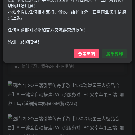
100
G币
G币
切勿非法用途！
本站不提供任何技术支持、修改、维护服务，若需商业使用请购
9.9
免费
个人会员
G币
至尊会员
买正版。
登录购买
任何问题都可以添加官方交流群交流提问！
购买前请先看完新手教程,未认真看完一切问题自行解决
感谢一路的陪伴！
点击查看
仅支持云服务器搭建，适用于小白快速搭建，只能确保安卓正
免责声明
新手教程
常进入游戏和后台使用，如有苹果请自测，游戏多少自带一些
bug，若后面因为bug或者其他原因导致游戏无法进入请自行解
决，仅供学习，请在24小时内删除！