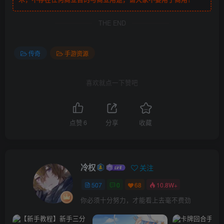
THE END
传奇
手游资源
喜欢就点一下赞吧
点赞
6
分享
收藏
冷权
关注
507
0
68
10.8W+
你必须十分努力，才能看上去毫不费劲