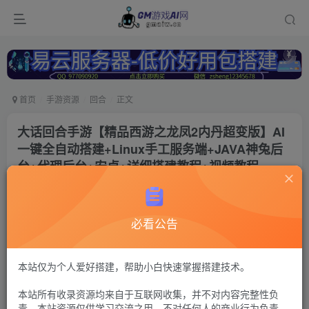
首页
手游资源
回合
正文
大话回合手游【精品西游之龙凤2内丹超变版】AI
一键全自动搭建+Linux手工服务端+JAVA神兔后
台+代理后台+安卓+详细搭建教程+视频教程
冷权
关注
1年前更新
必看公告
165
9
付费资源
大话西游45
本站仅为个人爱好搭建，帮助小白快速掌握搭建技术。
多功能后台+单安卓
本站所有收录资源均来自于互联网收集，并不对内容完整性负
30
限时特惠
责。本站资源仅供学习交流之用，不对任何人的商业行为负责，