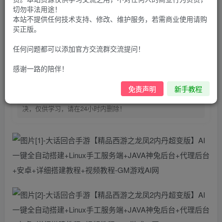
100
G币
G币
切勿非法用途！
本站不提供任何技术支持、修改、维护服务，若需商业使用请购
9.9
免费
个人会员
G币
至尊会员
买正版。
登录购买
任何问题都可以添加官方交流群交流提问！
购买前请先看完新手教程,未认真看完一切问题自行解决
感谢一路的陪伴！
点击查看
仅支持云服务器搭建，适用于小白快速搭建，只能确保安卓正
免责声明
新手教程
常进入游戏和后台使用，如有苹果请自测，游戏多少自带一些
bug，若后面因为bug或者其他原因导致游戏无法进入请自行解
决，仅供学习，请在24小时内删除！