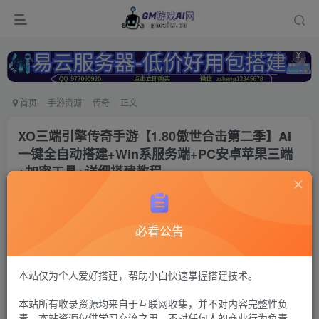
首页
手游资源
传奇
正文
XO三端引擎传奇手游【1.80傲世合击第二季】AI
一键全自动搭建+Win系服务端+PC安卓苹果三端
+加密工具+详细搭建教程
冷权
关注
12个月前更新
必看公告
74
12
付费资源
传奇xo引擎49
本站仅为个人爱好搭建，帮助小白快速掌握搭建技术。
GM工具+安卓苹果+PC三端（苹果未测试）
本站所有收录资源均来自于互联网收集，并不对内容完整性负
30
限时特惠
责。本站资源仅供学习交流之用，不对任何人的商业行为负责，