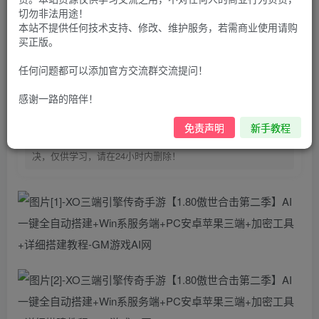
100
G币
G币
切勿非法用途！
本站不提供任何技术支持、修改、维护服务，若需商业使用请购
9.9
免费
个人会员
G币
至尊会员
买正版。
登录购买
任何问题都可以添加官方交流群交流提问！
购买前请先看完新手教程,未认真看完一切问题自行解决
感谢一路的陪伴！
点击查看
仅支持云服务器搭建，适用于小白快速搭建，只能确保安卓正
免责声明
新手教程
常进入游戏和后台使用，如有苹果请自测，游戏多少自带一些
bug，若后面因为bug或者其他原因导致游戏无法进入请自行解
决，仅供学习，请在24小时内删除！