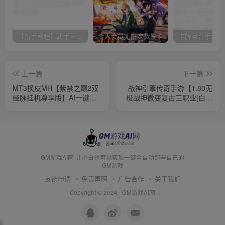
【新手教程】新手三分钟入门AI全自动搭建
个人会员无限次数发卡
上一篇
下一篇
MT3换皮MH【紫禁之巅2双
战神引擎传奇手游【1.80无
经脉挂机尊享版】AI一键全
极战神微变复古三职业[白猪
自动搭建+Linux手工服务端
3.1]】AI一键全自动搭建
+安卓苹果双端+GM后台+详
+WIN系服务端+安卓苹果双
细搭建教程+全套源码
端+GM授权物品后台+详细
搭建教程
GM游戏AI网-让小白也可以实现一键全自动部署自己的
GM游戏
友链申请
免责声明
广告合作
关于我们
Copyright © 2024 ·
GM游戏AI网