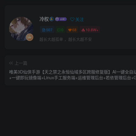
冷权
关注
507
0
68
10.8W+
越长大越孤单 ，越长大越不安
上一篇
唯美3D仙侠手游【天之禁之永恒仙域多区跨服修复版】AI一键全自
+一键即玩镜像端+Linux手工服务端+运维管理后台+若依管理后台+
号授权后台+安卓+详细搭建教程