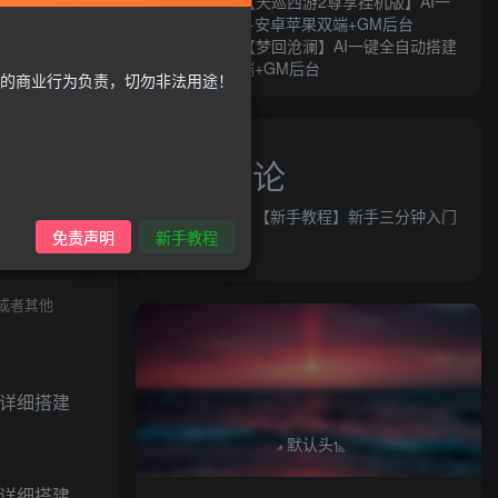
MT3换皮MH【天巡西游2尊享挂机版】AI一
键全自动搭建+安卓苹果双端+GM后台
MT3换皮MH【梦回沧澜】AI一键全自动搭建
+安卓苹果双端+GM后台
的商业行为负责，切勿非法用途！
近期评论
益群网
发表在
【新手教程】新手三分钟入门
录购买
免责声明
新手教程
AI全自动搭建
或者其他