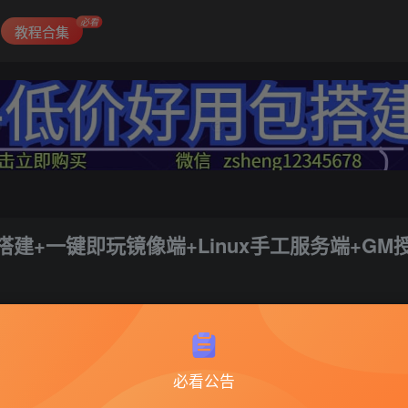
必看
教程合集
建+一键即玩镜像端+Linux手工服务端+GM
2
必看公告
炼仙传说