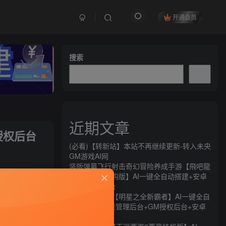
开通会员
搜索
搜索
近期文章
授权后台
(必看)【转新站】本站不再继续更新-转入未央
GM游戏AI网
竖版弹幕飞行射击奇幻冒险养成手游【飛吧龍
关注
騎士代金券内购版】AI一键全自动搭建+安卓
+CDK授权后台
42
14
横版闯关手游【明星之全新霸者】AI一键全自
动搭建+全功能管理后台+GM授权后台+安卓
苹果双端