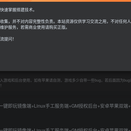
GM授权后台+安卓苹果双端+（苹果未测试）
快速掌握搭建技术。
30
收集，并不对内容完整性负责。本站资源仅供学习交流之用，不对任何人
限时特惠
100
G币
G币
维护服务，若需商业使用请购买正版。
流提问！
免费
个人会员
至尊会员
9.9
G币
登
游戏和后台使用，如有苹果请自测，游戏多少自带一些bug，若后面因为bug
除！