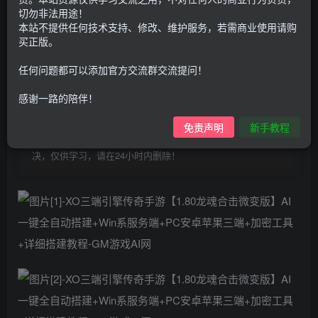
100
G币
G币
切勿非法用途！
本站不提供任何技术支持、修改、维护服务，若需商业使用请购
9.9
免费
个人会员
G币
至尊会员
买正版。
登录购买
任何问题都可以添加官方交流群交流提问！
购买前请先看完新手教程,未认真看完一切问题自行解决
感谢一路的陪伴！
点击查看
仅支持云服务器搭建，适用于小白快速搭建，只能确保安卓正
免责声明
新手教程
常进入游戏和后台使用，如有苹果请自测，游戏多少自带一些
bug，若后面因为bug或者其他原因导致游戏无法进入请自行解
决，仅供学习，请在24小时内删除！