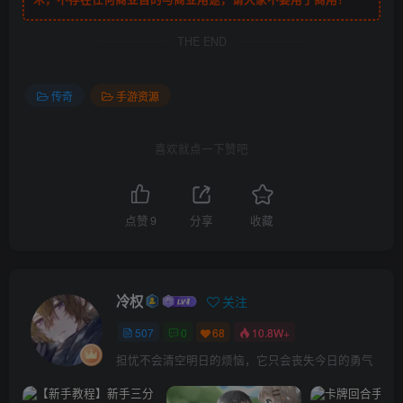
THE END
传奇
手游资源
喜欢就点一下赞吧
点赞
9
分享
收藏
冷权
关注
507
0
68
10.8W+
担忧不会清空明日的烦恼，它只会丧失今日的勇气