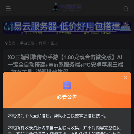
首页
手游资源
传奇
正文
XO三端引擎传奇手游【1.80龙魂合击微变版】AI
一键全自动搭建+Win系服务端+PC安卓苹果三端
+加密工具+详细搭建教程
冷权
关注
10个月前更新
必看公告
69
9
付费资源
传奇xo引擎60
本站仅为个人爱好搭建，帮助小白快速掌握搭建技术。
GM工具+安卓苹果+PC三端（苹果未测试）
本站所有收录资源均来自于互联网收集，并不对内容完整性负
30
限时特惠
责。本站资源仅供学习交流之用，不对任何人的商业行为负责，