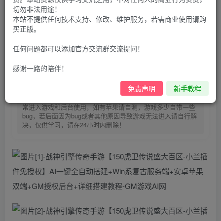
30
切勿非法用途！
限时特惠
本站不提供任何技术支持、修改、维护服务，若需商业使用请购
100
G币
G币
买正版。
9.9
免费
个人会员
G币
至尊会员
任何问题都可以添加官方交流群交流提问！
登录购买
感谢一路的陪伴！
购买前请先看完新手教程,未认真看完一切问题自行解决
免责声明
新手教程
点击查看
仅支持云服务器搭建，适用于小白快速搭建，只能确保安卓正
常进入游戏和后台使用，如有苹果请自测，游戏多少自带一些
bug，若后面因为bug或者其他原因导致游戏无法进入请自行解
决，仅供学习，请在24小时内删除！