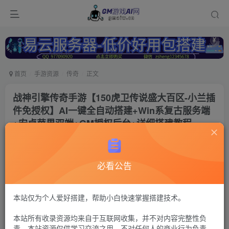
首页
手游资源
传奇
正文
战神引擎传奇手游【150虎卫传说盛大百区-小兰插
件免授权】AI一键全自动搭建+Win系复古服务端
+安卓苹果双端+GM授权后台+详细搭建教程
冷权
关注
9个月前更新
必看公告
112
15
付费资源
战神传奇98
本站仅为个人爱好搭建，帮助小白快速掌握搭建技术。
GM后台+安卓苹果双端【注：搭建出来后要进服务器操作一下启
本站所有收录资源均来自于互联网收集，并不对内容完整性负
动，不清楚之处联系Q群---736021860---GM游戏AI网---管理员《易
云服务器-https://123.yxjs.ltd/cart》。】
责。本站资源仅供学习交流之用，不对任何人的商业行为负责，