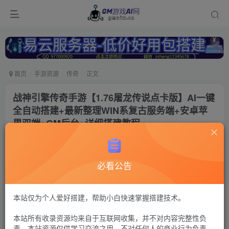
首页
手游资源
传奇
正文
战神引擎传奇手游【1.76屠龙传说点卡版】AI一键
全自动搭建+最新整理WIN系复古服务端+安卓苹
果双端+GM后台+详细搭建教程
冷权
关注
2年前更新
必看公告
111
12
付费资源
战神传奇61
本站仅为个人爱好搭建，帮助小白快速掌握搭建技术。
此内容为付费资源，请付费后查看
本站所有收录资源均来自于互联网收集，并不对内容完整性负
30
限时特惠
责。本站资源仅供学习交流之用，不对任何人的商业行为负责，