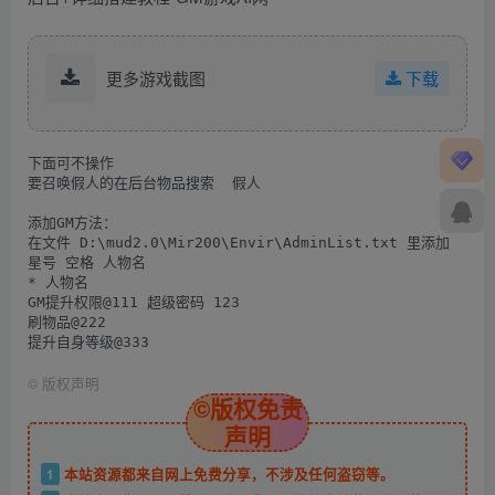
更多游戏截图
下载
下面可不操作
要召唤假人的在后台物品搜索  假人
添加GM方法：
在文件 D:\mud2.0\Mir200\Envir\AdminList.txt 里添加
星号 空格 人物名
* 人物名
GM提升权限@111 超级密码 123
刷物品@222
提升自身等级@333
©
版权声明
©版权免责
声明
1
本站资源都来自网上免费分享，不涉及任何盗窃等。