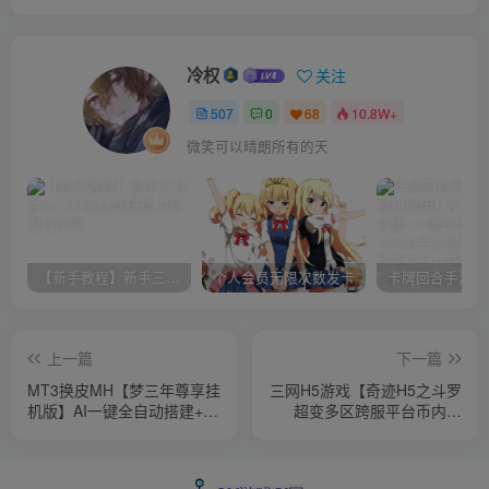
冷权
关注
507
0
68
10.8W+
微笑可以晴朗所有的天
【新手教程】新手三分钟入门AI全自动搭建
个人会员无限次数发卡
上一篇
下一篇
MT3换皮MH【梦三年尊享挂
三网H5游戏【奇迹H5之斗罗
机版】AI一键全自动搭建+单
超变多区跨服平台币内购
机一键即玩镜像端+Linux手
版】最新整理单机一键即玩
工服务端+安卓苹果双端+代
镜像端+Linux手工服务端+简
理后台+详细搭建教程+全套
易安卓APP+新版GM平台币