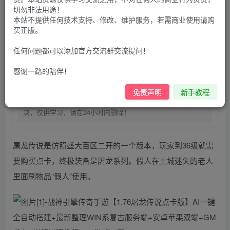
100
G币
G币
切勿非法用途！
本站不提供任何技术支持、修改、维护服务，若需商业使用请购
9.9
免费
个人会员
G币
至尊会员
买正版。
登录购买
任何问题都可以添加官方交流群交流提问！
购买前请先看完新手教程,未认真看完一切问题自行解决
感谢一路的陪伴！
点击查看
仅支持云服务器搭建，适用于小白快速搭建，只能确保安卓正
免责声明
新手教程
常进入游戏和后台使用，如有苹果请自测，游戏多少自带一些
bug，若后面因为bug或者其他原因导致游戏无法进入请自行解
决，仅供学习，请在24小时内删除！
屠龙传说是仿照盛大百区二开的一个版本，玩家到36级就需
要购买点卡，终极装备是屠龙系列。假人在土城迷失的老人
里面刷物品“假人”使用。