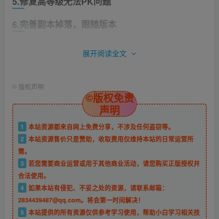
5.修复高等级无法PK问题
6.完善副本掉落，跟随版本
7.修复充值榜，修复后台CDK礼包码兑换【后台生
展开阅读全文
成CDK，个人中心或者充值中心兑换】
【充值榜需要内充支付之后才能上榜！】
©
版权声明
©版权免责
11.16版本介绍：
声明
1.版本更新至75级版本，带75级飞升秘药
1
本站资源都来自网上免费分享，不涉及任何盗窃等。
2
本站资源售价只是赞助，收取费用仅维持本站的日常运营所
2.新增增幅保级劵，高等级激化不掉不碎
需。
3
若您需要商业运营或用于其他商业活动，请您购买正版授权并
3.新增夏日时装套，75版本装备礼盒等
合法使用。
4
如果本站有侵犯、不妥之处的资源，请联系邮箱：
4.剑魂大拔刀，神兽宠物14个+自选、随机礼盒
2834439487@qq.com。将会第一时间解决！
5
本站提供的所有资源仅供参考学习使用，帮助小白学习相关技
5.全职业三次觉醒，激化劵+30[账绑+非账绑]