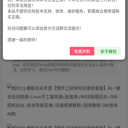
30
切勿非法用途！
限时特惠
100
G币
G币
本站不提供任何技术支持、修改、维护服务，若需商业使用请购
买正版。
9.9
免费
个人会员
G币
至尊会员
任何问题都可以添加官方交流群交流提问！
登录购买
感谢一路的陪伴！
购买前请先看完新手教程,未认真看完一切问题自行解决
点击查看
免责声明
新手教程
仅支持云服务器搭建，适用于小白快速搭建，只能确保安卓正
常进入游戏和后台使用，如有苹果请自测，游戏多少自带一些
bug，若后面因为bug或者其他原因导致游戏无法进入请自行解
决，仅供学习，请在24小时内删除！