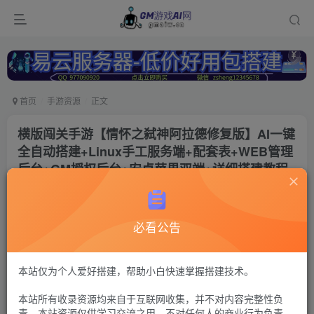
首页
手游资源
正文
横版闯关手游【情怀之弑神阿拉德修复版】AI一键
全自动搭建+Linux手工服务端+配套表+WEB管理
后台+GM授权后台+安卓苹果双端+详细搭建教程
+视频教程
冷权
关注
必看公告
2年前更新
263
11
付费资源
本站仅为个人爱好搭建，帮助小白快速掌握搭建技术。
阿拉德之怒45
本站所有收录资源均来自于互联网收集，并不对内容完整性负
运营后台+安卓苹果双端
责。本站资源仅供学习交流之用，不对任何人的商业行为负责，