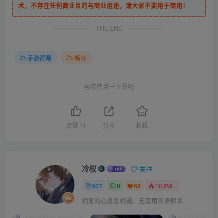
术，不存在任何商业目的与商业用途，请大家不要用于商用！
6.性能60帧，丝滑PK
THE END
手游资源
格斗
喜欢就点一下赞吧
点赞
11
分享
收藏
冷权
关注
507
0
68
10.8W+
相爱的心息息相通，无需用言语倾诉