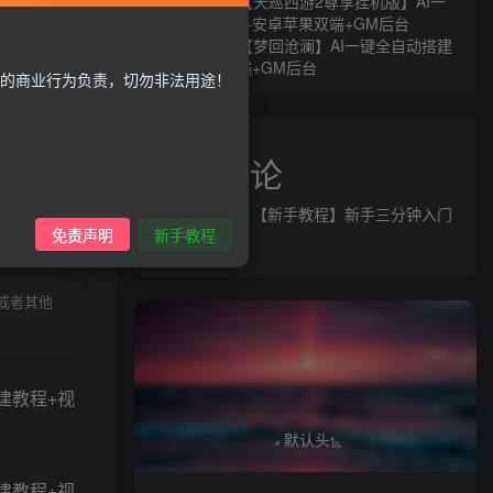
MT3换皮MH【天巡西游2尊享挂机版】AI一
键全自动搭建+安卓苹果双端+GM后台
MT3换皮MH【梦回沧澜】AI一键全自动搭建
+安卓苹果双端+GM后台
的商业行为负责，切勿非法用途！
近期评论
益群网
发表在
【新手教程】新手三分钟入门
录购买
免责声明
新手教程
AI全自动搭建
或者其他