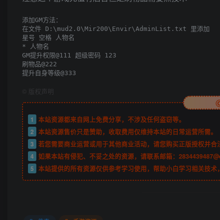
添加GM方法：

在文件 D:\mud2.0\Mir200\Envir\AdminList.txt 里添加

星号 空格 人物名

* 人物名

GM提升权限@111 超级密码 123

刷物品@222

提升自身等级@333
©
版权声明
1
本站资源都来自网上免费分享，不涉及任何盗窃等。
2
本站资源售价只是赞助，收取费用仅维持本站的日常运营所需。
3
若您需要商业运营或用于其他商业活动，请您购买正版授权并合
4
如果本站有侵犯、不妥之处的资源，请联系邮箱：2834439487@
5
本站提供的所有资源仅供参考学习使用，帮助小白学习相关技术