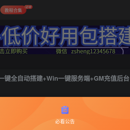
必看
教程合集
一键全自动搭建+Win一键服务端+GM充值后台
1
必看公告
战神传奇82