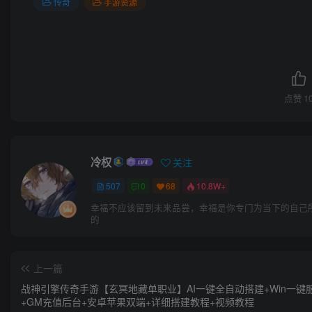
传奇
手游资源
点赞
1
冷权
关注
507
0
68
10.8W+
幸福不应该留到未来品尝，幸福是你专门为当下的自己
的
上一篇
战神引擎传奇手游【玄冥地藏单职业】AI一键全自动搭建+Win一键
+GM充值后台+安卓苹果双端+详细搭建教程+视频教程