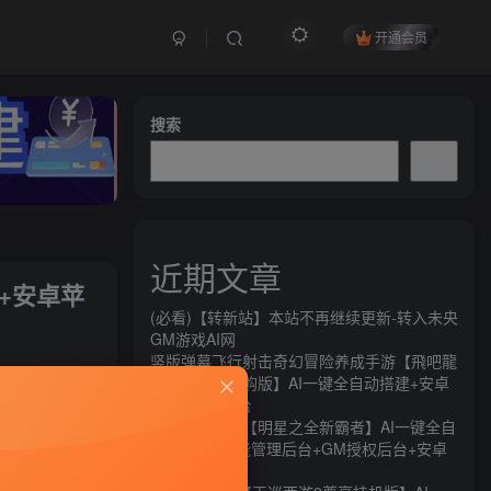
开通会员
搜索
搜索
近期文章
+安卓苹
(必看)【转新站】本站不再继续更新-转入未央
GM游戏AI网
竖版弹幕飞行射击奇幻冒险养成手游【飛吧龍
关注
騎士代金券内购版】AI一键全自动搭建+安卓
+CDK授权后台
80
10
横版闯关手游【明星之全新霸者】AI一键全自
动搭建+全功能管理后台+GM授权后台+安卓
苹果双端