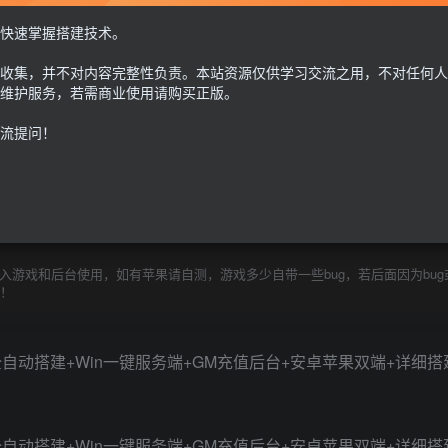
GM后台+安卓苹果双端
快速掌握搭建技术。
30
收集，并不对内容完整性负责。本站资源仅供学习交流之用，不对任何人
限时特惠
100
G币
G币
维护服务，若需商业使用请购买正版。
流提问！
免费
个人会员
至尊会员
9.9
G币
登
游戏和后台使用，如有苹果请自测，游戏多少自带一些bug，若后面因为bug
除！