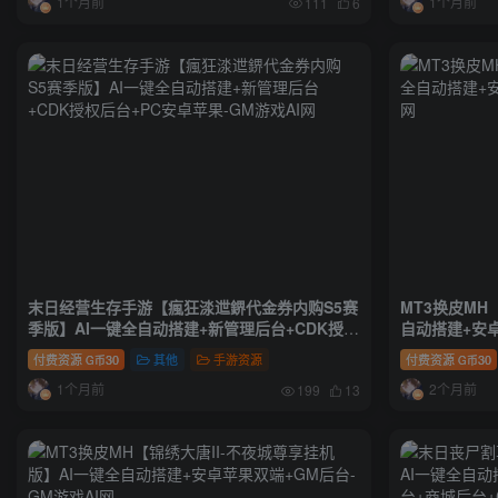
1个月前
1个月前
111
6
末日经营生存手游【瘋狂渁迣鎅代金券内购S5赛
MT3换皮MH
季版】AI一键全自动搭建+新管理后台+CDK授权
自动搭建+安
后台+PC安卓苹果
付费资源
30
其他
手游资源
付费资源
30
G币
G币
1个月前
2个月前
199
13