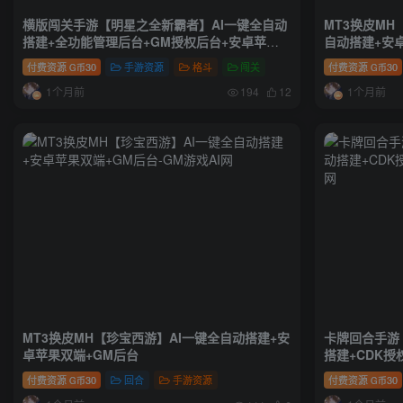
横版闯关手游【明星之全新霸者】AI一键全自动
MT3换皮MH
搭建+全功能管理后台+GM授权后台+安卓苹果
自动搭建+安
双端
付费资源
30
手游资源
格斗
闯关
付费资源
30
G币
G币
1个月前
1个月前
194
12
MT3换皮MH【珍宝西游】AI一键全自动搭建+安
卡牌回合手游
卓苹果双端+GM后台
搭建+CDK授
付费资源
30
回合
手游资源
付费资源
30
G币
G币