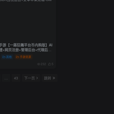
手游【一蕗狂飆平台币内购版】AI
建+网页注册+管理后台+代理后台
DK授权后台+安卓苹果双端
其他
手游资源
232
5
…
43
下一页
跳转