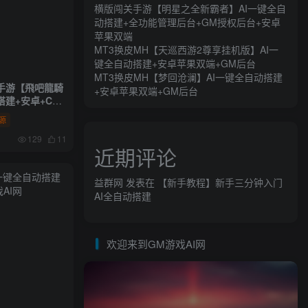
横版闯关手游【明星之全新霸者】AI一键全自
动搭建+全功能管理后台+GM授权后台+安卓
登录
注册
苹果双端
MT3换皮MH【天巡西游2尊享挂机版】AI一
社交账号登录
键全自动搭建+安卓苹果双端+GM后台
MT3换皮MH【梦回沧澜】AI一键全自动搭建
手游【飛吧龍騎
+安卓苹果双端+GM后台
建+安卓+CDK
源
129
11
近期评论
益群网
发表在
【新手教程】新手三分钟入门
AI全自动搭建
欢迎来到GM游戏AI网