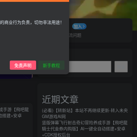
的商业行为负责，切勿非法用途！
QQ群
加入
咨询交流问题
欢迎来到GM游戏AI网
搜索
免责声明
新手教程
搜索
近期文章
(必看)【转新站】本站不再继续更新-转入未央
GM游戏AI网
竖版弹幕飞行射击奇幻冒险养成手游【飛吧龍
騎士代金券内购版】AI一键全自动搭建+安卓
HI！请登录
+CDK授权后台