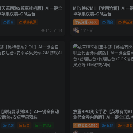
【天巡西游2尊享挂机版】AI一键全
MT3换皮MH【梦回沧澜】AI一
卓苹果双端+GM后台
卓苹果双端+GM后台
回合
手游资源
付费资源
30
回合
手游资
G币
1个月前
145
14
【奥特曼系列OL】AI一键全自动
放置RPG刷宝手游【英雄有閃S
权后台+安卓苹果双端
业代金券内购版】AI一键全自动
+管理后台+代理后台+CDK授权
卡牌
回合
手游资源
付费资源
30
其他
手游资
G币
双端