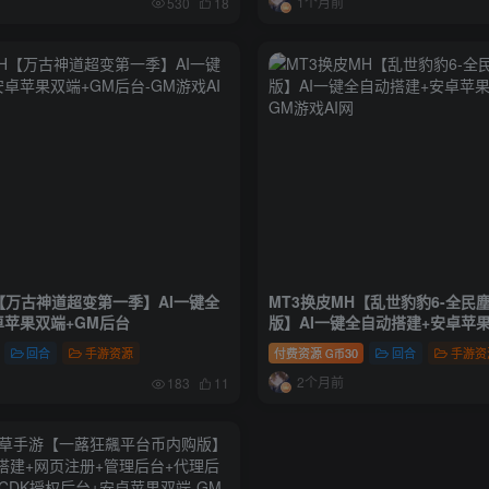
1个月前
530
18
【万古神道超变第一季】AI一键全
MT3换皮MH【乱世豹豹6-全民
卓苹果双端+GM后台
版】AI一键全自动搭建+安卓苹
回合
手游资源
付费资源
30
回合
手游资
G币
2个月前
183
11