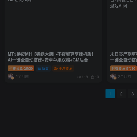
MT3换皮MH【锦绣大唐II-不夜城尊享挂机版】
末日丧尸割草
AI一键全自动搭建+安卓苹果双端+GM后台
一键全自动搭
+商城后台+C
付费资源
30
回合
手游资源
付费资源
30
G币
G币
2个月前
2个月前
119
13
1
2
3