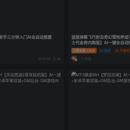
新手三分钟入门AI全自动搭建
竖版弹幕飞行射击奇幻冒险养成
士代金券内购版】AI一键全自动搭
授权后台
付费资源
30
其他
手游资
G币
1个月前
8446
46