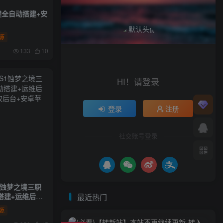
键全自动搭建+安
源
133
10
HI！请登录
登录
注册
社交账号登录
1蚀梦之境三职
搭建+运维后台
最近热门
后台+安卓苹果
源