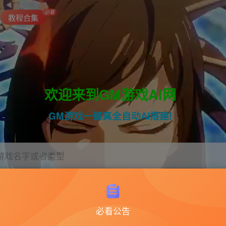
必看
教程合集
欢迎来到GM游戏AI网
GM游戏一键真全自动AI搭建!
游戏名字或者类型
阿拉德
雷霆
梦幻
西游
斗罗
九州
必看公告